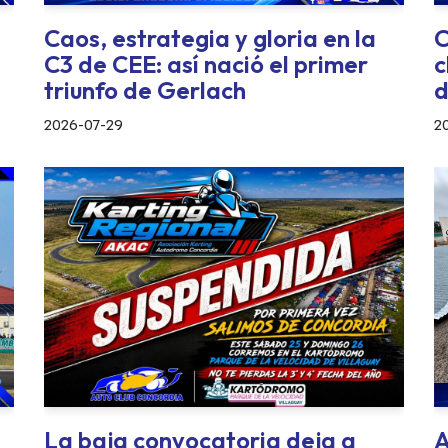
Caos, estrategia y gloria en la
C
C3 de CEE: así nació el primer
c
triunfo de Gerlach
d
2026-07-29
2
La baja convocatoria deja a
A