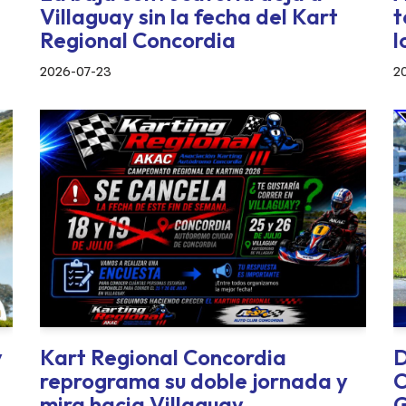
Villaguay sin la fecha del Kart
t
Regional Concordia
l
2026-07-23
2
y
Kart Regional Concordia
D
reprograma su doble jornada y
C
mira hacia Villaguay
G