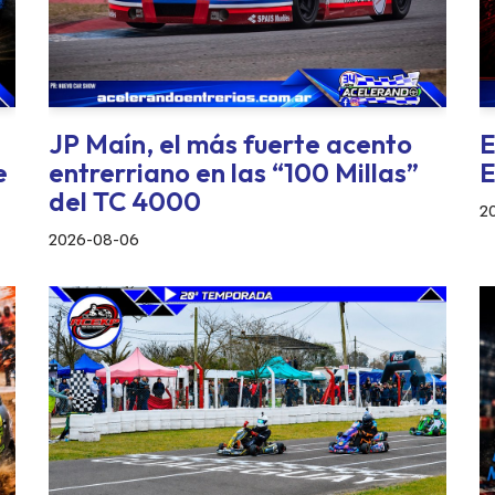
JP Maín, el más fuerte acento
E
e
entrerriano en las “100 Millas”
E
del TC 4000
2
2026-08-06