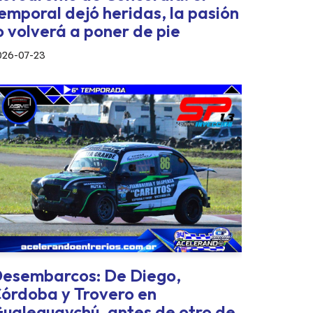
emporal dejó heridas, la pasión
o volverá a poner de pie
026-07-23
esembarcos: De Diego,
órdoba y Trovero en
ualeguaychú, antes de otro de