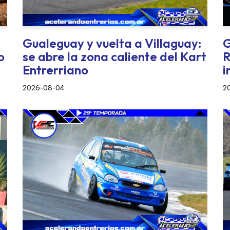
Gualeguay y vuelta a Villaguay:
G
o
se abre la zona caliente del Kart
R
Entrerriano
i
2026-08-04
2