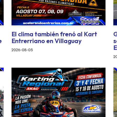
El clima también frenó al Kart
G
e
Entrerriano en Villaguay
s
E
2026-08-05
2