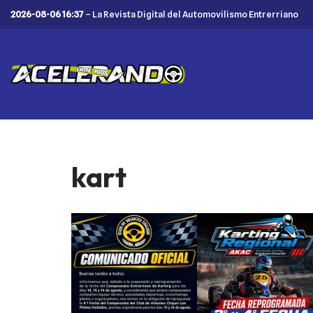
2026-08-06 16:37
– La Revista Digital del Automovilismo Entrerriano
Saltar
al
contenido
kart