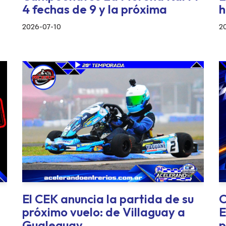
4 fechas de 9 y la próxima
h
2026-07-10
2
El CEK anuncia la partida de su
C
próximo vuelo: de Villaguay a
E
Gualeguay
p