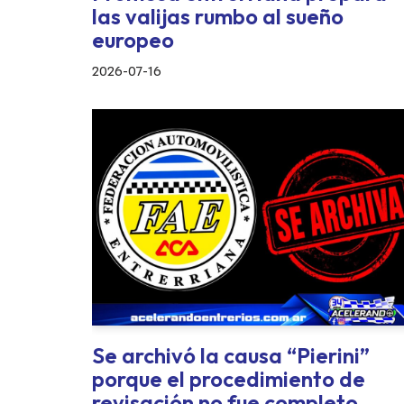
las valijas rumbo al sueño
europeo
2026-07-16
Se archivó la causa “Pierini”
porque el procedimiento de
revisación no fue completo