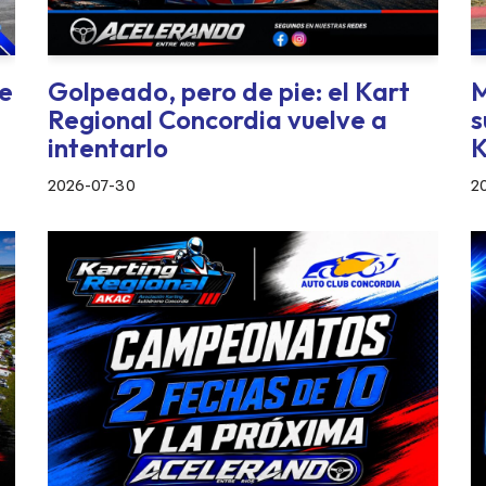
e
Golpeado, pero de pie: el Kart
M
Regional Concordia vuelve a
s
intentarlo
K
2026-07-30
2