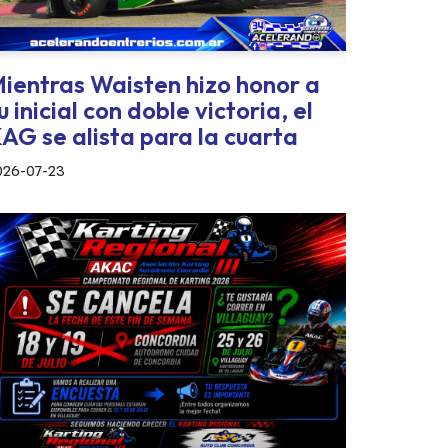
ientras Waisten hizo honor a
u inicial con doble victoria, el
AG se alista para la cuarta
026-07-23