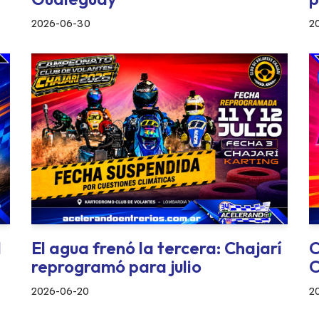
2026-06-30
2
l
El agua frenó la tercera: Chajarí
C
reprogramó para julio
C
2026-06-20
2