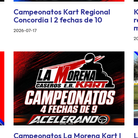
Campeonatos Kart Regional
K
Concordia I 2 fechas de 10
r
m
2026-07-17
2
Campeonatos La Morena Kart I
L