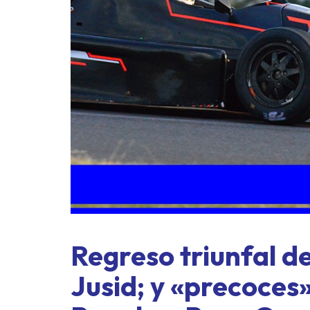
ASME a
exprés 
Regreso triunfal d
Jusid; y «precoces