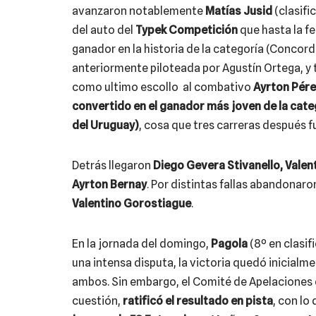
avanzaron notablemente
Matías Jusid
(clasifi
del auto del
Typek Competición
que hasta la f
ganador en la historia de la categoría (Concord
anteriormente piloteada por Agustín Ortega, y 
como ultimo escollo al combativo
Ayrton Pére
convertido en el ganador más joven de la categ
del Uruguay)
, cosa que tres carreras después f
Detrás llegaron
Diego Gevera Stivanello, Valent
Ayrton Bernay
. Por distintas fallas abandonar
Valentino Gorostiague
.
En la jornada del domingo,
Pagola
(8º en clasif
una intensa disputa, la victoria quedó inicialm
ambos. Sin embargo, el Comité de Apelaciones de
cuestión,
ratificó el resultado en pista
, con lo