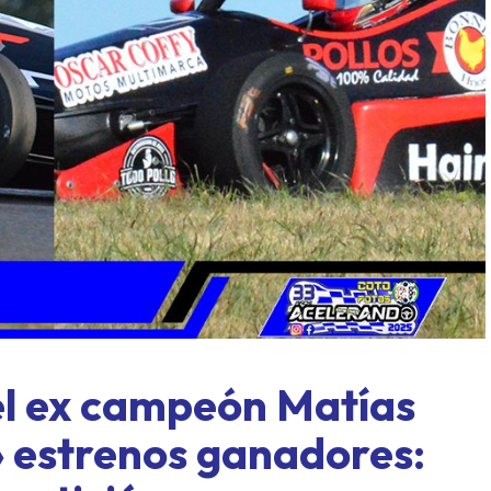
l límite: Paraná, formato
Concordia también tuvieron
y un domingo a todo o nada
mover sus fichas
el ex campeón Matías
» estrenos ganadores: