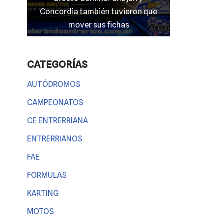
 que
entrerriano en las “100 Millas” del
El clima
TC 4000
Entre
CATEGORÍAS
AUTÓDROMOS
CAMPEONATOS
CE ENTRERRIANA
ENTRERRIANOS
FAE
FORMULAS
KARTING
MOTOS