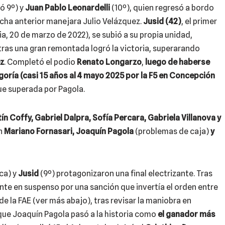
có 9º) y
Juan Pablo Leonardelli
(10º), quien regresó a bordo
echa anterior manejara Julio Velázquez.
Jusid (42)
, el primer
ia, 20 de marzo de 2022), se subió a su propia unidad,
tras una gran remontada logró la victoria, superarando
z
. Completó el podio
Renato Longarzo
,
luego de haberse
oría (casi 15 años al 4 mayo 2025 por la F5 en Concepción
ue superada por Pagola.
ín Coffy, Gabriel Dalpra, Sofía Percara, Gabriela Villanova y
on
Mariano Fornasari, Joaquín Pagola
(problemas de caja)
y
ica) y
Jusid
(9º) protagonizaron una final electrizante. Tras
ente en suspenso por una sanción que invertía el orden entre
 la FAE (ver más abajo), tras revisar la maniobra en
 que Joaquín Pagola pasó a la historia como
el ganador más