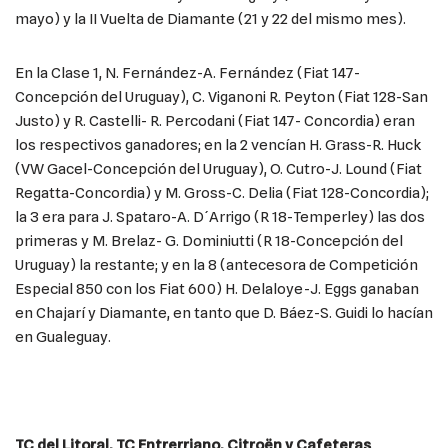
mayo) y la II Vuelta de Diamante (21 y 22 del mismo mes).
En la Clase 1, N. Fernández-A. Fernández (Fiat 147-
Concepción del Uruguay), C. Viganoni R. Peyton (Fiat 128-San
Justo) y R. Castelli- R. Percodani (Fiat 147- Concordia) eran
los respectivos ganadores; en la 2 vencían H. Grass-R. Huck
(VW Gacel-Concepción del Uruguay), O. Cutro-J. Lound (Fiat
Regatta-Concordia) y M. Gross-C. Delia (Fiat 128-Concordia);
la 3 era para J. Spataro-A. D´Arrigo (R 18-Temperley) las dos
primeras y M. Brelaz- G. Dominiutti (R 18-Concepción del
Uruguay) la restante; y en la 8 (antecesora de Competición
Especial 850 con los Fiat 600) H. Delaloye-J. Eggs ganaban
en Chajarí y Diamante, en tanto que D. Báez-S. Guidi lo hacían
en Gualeguay.
TC del Litoral, TC Entrerriano, Citroën y Cafeteras