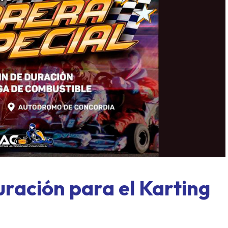
ASME al límite: Paraná, for
exprés y un domingo a todo o
ración para el Karting