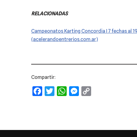
RELACIONADAS
Campeonatos Karting Concordia I 7 fechas al 19
(acelerandoentrerios.com.ar)
Compartir:
F
T
W
M
C
a
w
h
e
o
c
it
at
ss
p
e
te
s
e
y
b
r
A
n
Li