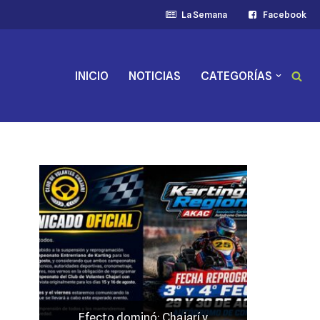
La Semana
Facebook
INICIO
NOTICIAS
CATEGORÍAS
Efecto dominó: Chajarí y
JP Maín,