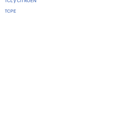
TCL y CITROEN
TCPE