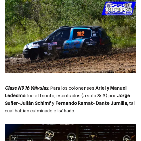
Clase N9 16 Válvulas.
Para los colonenses
Ariel y Manuel
Ledesma
fue el triunfo, escoltados (a solo 3s3) por
Jorge
Suñer-Julián Schimf
y
Fernando Ramat- Dante Jumilla
, tal
cual habían culminado el sábado.