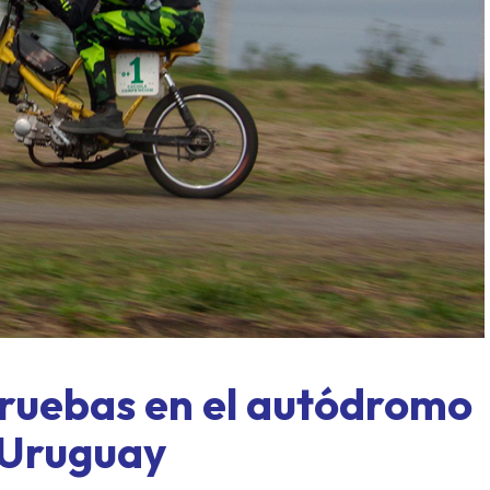
ASME al límite: Paraná, for
exprés y un domingo a todo o
ruebas en el autódromo
 Uruguay