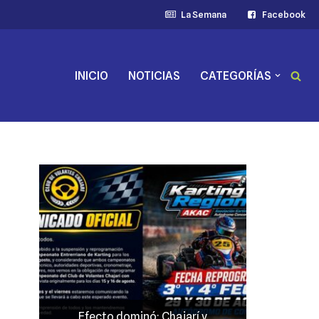
La Semana
Facebook
INICIO
NOTICIAS
CATEGORÍAS
Efecto dominó: Chajarí y
JP Maín,