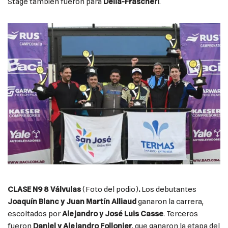
Stage también fueron para
Delia-Frascheri
.
CLASE N9 8 Válvulas
(Foto del podio)
.
Los debutantes
Joaquín Blanc y Juan Martín Alliaud
ganaron la carrera,
escoltados por
Alejandro y José Luis Casse
. Terceros
fueron
Daniel y Alejandro Follonier
, que ganaron la etapa del