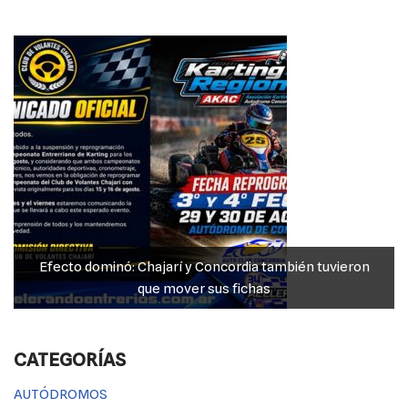
o
p
g
n
o
p
er
k
k
Efecto dominó: Chajarí y Concordia también tuvieron
que mover sus fichas
CATEGORÍAS
AUTÓDROMOS