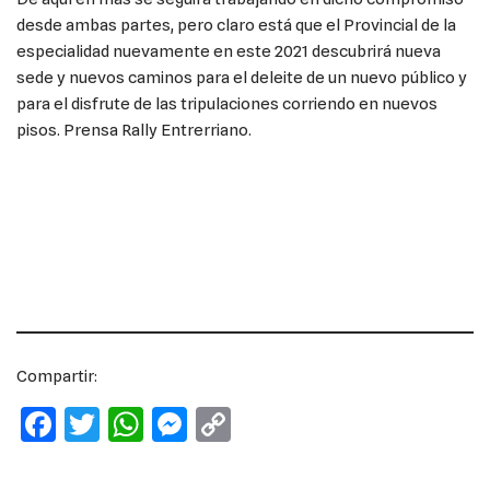
desde ambas partes, pero claro está que el Provincial de la
especialidad nuevamente en este 2021 descubrirá nueva
sede y nuevos caminos para el deleite de un nuevo público y
para el disfrute de las tripulaciones corriendo en nuevos
pisos. Prensa Rally Entrerriano.
Compartir:
F
T
W
M
C
a
w
h
e
o