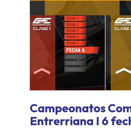
ASME a
exprés 
Campeonatos Comp
Entrerriana I 6 fec