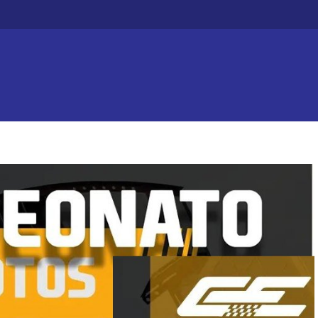
Efecto dominó: Chajarí 