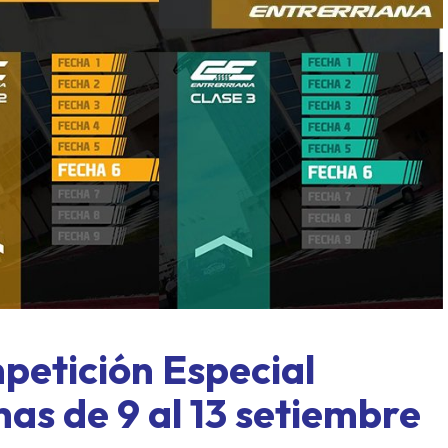
l límite: Paraná, formato
Concordia también tuvieron
y un domingo a todo o nada
mover sus fichas
etición Especial
has de 9 al 13 setiembre