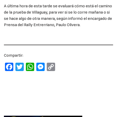
A última hora de esta tarde se evaluará cómo está el camino
de la prueba de Villaguay, para ver si se lo corre mañana o si
se hace algo de otra manera, según informó el encargado de
Prensa del Rally Entrerriano, Paulo Olivera.
Compartir:
F
T
W
M
C
a
w
h
e
o
c
it
at
ss
p
e
te
s
e
y
b
r
A
n
Li
o
p
g
n
o
p
er
k