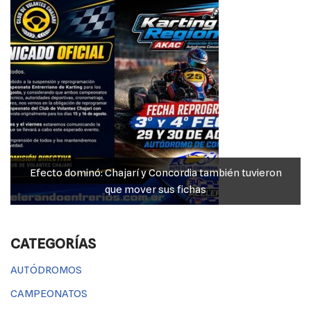
k
Efecto dominó: Chajarí y Concordia también tuvieron
que mover sus fichas
CATEGORÍAS
AUTÓDROMOS
CAMPEONATOS