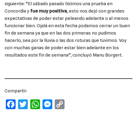
siguiente: “El sábado pasado hicimos una prueba en
Concordia y
fue muy positiva
, esto nos dejó con grandes
expectativas de poder estar peleando adelante o al menos
funcionar bien. Ojalá en esta fecha podamos cerrar un buen
fin de semana ya que en las dos primeras no pudimos
hacerlo, sea por la lluvia o las dos roturas que tuvimos. Voy
con muchas ganas de poder estar bien adelante en los
resultados este fin de semana”, concluyó Manu Borgert.
Compartir:
F
T
W
M
C
a
w
h
e
o
c
it
at
ss
p
e
te
s
e
y