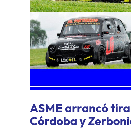
ASME a
exprés 
ASME arrancó tira
Córdoba y Zerboni