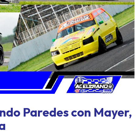
l límite: Paraná, formato
Concordia también tuviero
y un domingo a todo o nada
mover sus fichas
ndo Paredes con Mayer,
a