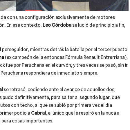
da con una configuración exclusivamente de motores
ión. En ese contexto,
Leo Córdoba
se lució de principio a fin,
l perseguidor, mientras detrás la batalla por el tercer puesto
na
(ex campeón de la entonces Fórmula Renault Entrerriana),
ck fue por Peruchena en el curvón, y tres veces se pasó, sin ir
ue Peruchena respondiera de inmediato siempre.
al
se retrasó, cediendo ante el avance de aquellos dos,
s pudo definitivamente, para saltar al segundo lugar, que
utos con techo, al que se subió por primera vez el día
 primer podio a
Cabral
, el único que le respiró en la nuca a
 para cosas importantes.