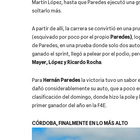
Martín López, hasta que Paredes ejecutó una gr
soltarlo más.
A partir de allí, la carrera se convirtió en una p
(esquivado por poco por el propio
Paredes)
, l
de Paredes, en una prueba donde solo dos auto
ganado el sprint, llegó a pelear por el podio, 
Mayer, López y Ricardo Rocha
.
Para
Hernán Paredes
la victoria tuvo un sabor 
dañó considerablemente su auto, que a poco est
clasificación del domingo, donde hizo la pole y
primer ganador del año en la F4E.
CÓRDOBA, FINALMENTE EN LO MÁS ALTO