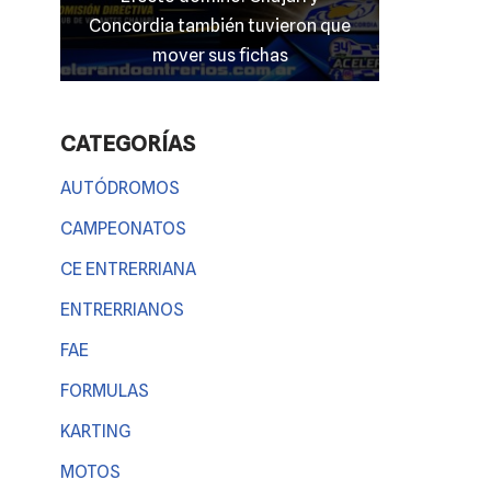
n que
entrerriano en las “100 Millas” del
El clima
TC 4000
Entre
CATEGORÍAS
AUTÓDROMOS
CAMPEONATOS
CE ENTRERRIANA
ENTRERRIANOS
FAE
FORMULAS
KARTING
MOTOS