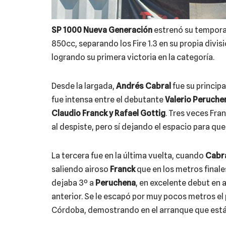
SP 1000 Nueva Generación
estrenó su tempora
850cc, separando los Fire 1.3 en su propia divis
logrando su primera victoria en la categoría.
Desde la largada,
Andrés Cabral
fue su principa
fue intensa entre el debutante
Valerio Peruche
Claudio Franck y Rafael Gottig
. Tres veces Fran
al despiste, pero sí dejando el espacio para q
La tercera fue en la última vuelta, cuando
Cabr
saliendo airoso
Franck
que en los metros finale
dejaba 3º a
Peruchena
, en excelente debut en a
anterior. Se le escapó por muy pocos metros el
Córdoba, demostrando en el arranque que está