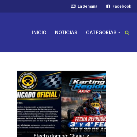
La Semana
Facebook
INICIO
NOTICIAS
CATEGORÍAS
ajarí y
JP Maín, el más fuerte acento