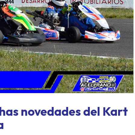
ASME al límite: Paraná, formato
Concordia también tu
xprés y un domingo a todo o nada
mover sus fic
chas novedades del Kart
a