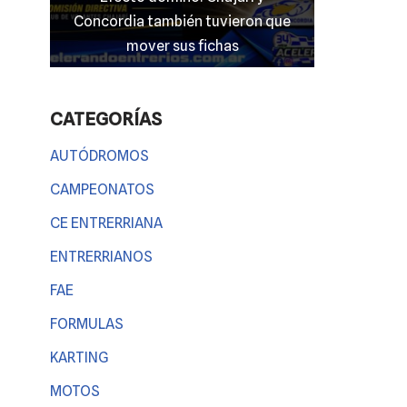
vieron que
entrerriano en las “100 Millas” del
El
has
TC 4000
CATEGORÍAS
AUTÓDROMOS
CAMPEONATOS
CE ENTRERRIANA
ENTRERRIANOS
FAE
FORMULAS
KARTING
MOTOS