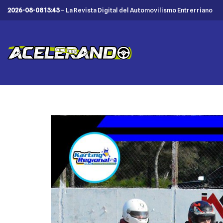
2026-08-08 13:43
– La Revista Digital del Automovilismo Entrerriano
Saltar
al
contenido