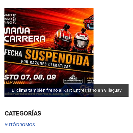
o
p
er
k
k
El clima también frenó al Kart Entrerriano en Villaguay
CATEGORÍAS
AUTÓDROMOS