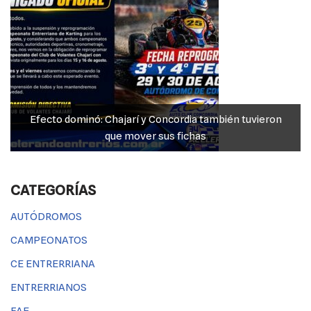
arí y Concordia también tuvieron
JP Maín, el más fuerte a
mover sus fichas
Millas”
CATEGORÍAS
AUTÓDROMOS
CAMPEONATOS
CE ENTRERRIANA
ENTRERRIANOS
FAE