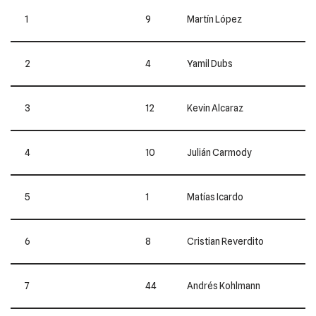
1
9
Martín López
2
4
Yamil Dubs
3
12
Kevin Alcaraz
4
10
Julián Carmody
5
1
Matías Icardo
6
8
Cristian Reverdito
7
44
Andrés Kohlmann