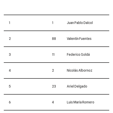
1
1
Juan Pablo Dalcol
2
88
Valentín Fuentes
3
11
Federico Soldá
4
2
Nicolás Albornoz
5
23
Ariel Delgado
6
4
Luis María Romero