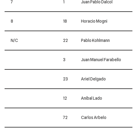
7
1
Juan Pablo Dalcol
8
18
Horacio Mogni
N/C
22
Pablo Kohlmann
3
Juan Manuel Farabello
23
Ariel Delgado
12
Aníbal Lado
72
Carlos Arbelo