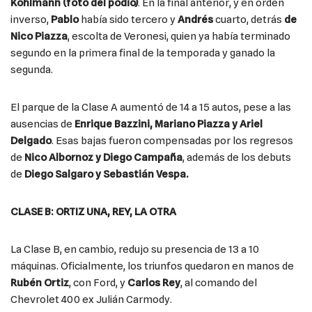
Kohlmann (foto del podio)
. En la final anterior, y en orden
inverso,
Pablo
había sido tercero y
Andrés
cuarto, detrás
de
Nico Piazza
, escolta de Veronesi, quien ya había terminado
segundo en la primera final de la temporada y ganado la
segunda.
El parque de la Clase A aumentó de 14 a 15 autos, pese a las
ausencias de
Enrique Bazzini, Mariano Piazza y Ariel
Delgado
. Esas bajas fueron compensadas por los regresos
de
Nico Albornoz y Diego Campaña
, además de los debuts
de
Diego Salgaro y Sebastián Vespa.
CLASE B: ORTIZ UNA, REY, LA OTRA
La Clase B, en cambio, redujo su presencia de 13 a 10
máquinas. Oficialmente, los triunfos quedaron en manos de
Rubén Ortiz
, con Ford, y
Carlos Rey
, al comando del
Chevrolet 400 ex Julián Carmody.