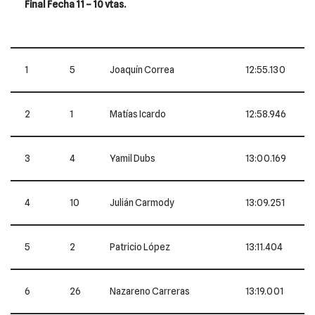
Final Fecha 11 – 10 vtas.
1
5
Joaquín Correa
12:55.130
2
1
Matías Icardo
12:58.946
3
4
Yamil Dubs
13:00.169
4
10
Julián Carmody
13:09.251
5
2
Patricio López
13:11.404
6
26
Nazareno Carreras
13:19.001