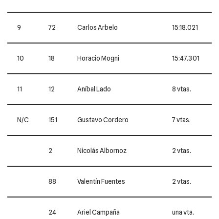
9
72
Carlos Arbelo
15:18.021
10
18
Horacio Mogni
15:47.301
11
12
Aníbal Lado
8 vtas.
N/C
151
Gustavo Cordero
7 vtas.
2
Nicolás Albornoz
2 vtas.
88
Valentín Fuentes
2 vtas.
24
Ariel Campaña
una vta.