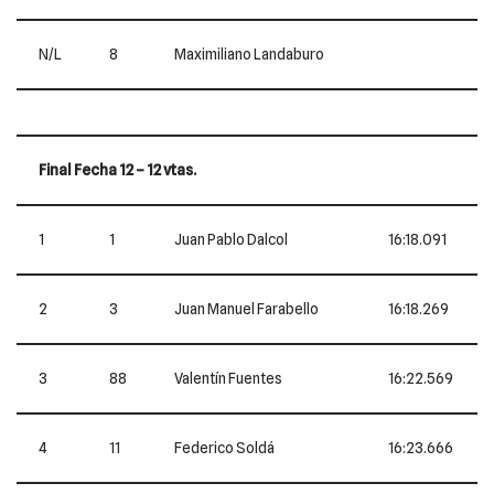
N/L
8
Maximiliano Landaburo
Final Fecha 12 – 12 vtas.
1
1
Juan Pablo Dalcol
16:18.091
2
3
Juan Manuel Farabello
16:18.269
3
88
Valentín Fuentes
16:22.569
4
11
Federico Soldá
16:23.666