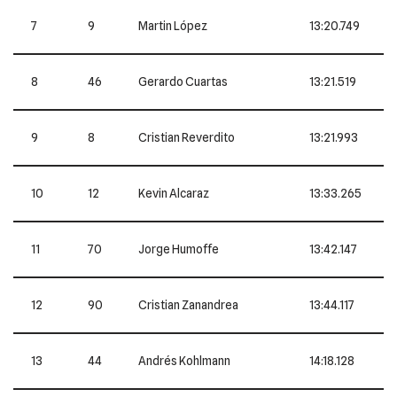
7
9
Martin López
13:20.749
8
46
Gerardo Cuartas
13:21.519
9
8
Cristian Reverdito
13:21.993
10
12
Kevin Alcaraz
13:33.265
11
70
Jorge Humoffe
13:42.147
12
90
Cristian Zanandrea
13:44.117
13
44
Andrés Kohlmann
14:18.128