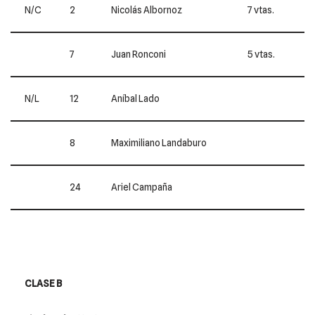
N/C
2
Nicolás Albornoz
7 vtas.
7
Juan Ronconi
5 vtas.
N/L
12
Aníbal Lado
8
Maximiliano Landaburo
24
Ariel Campaña
CLASE B