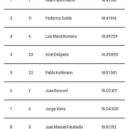
2
11
Federico Soldá
14:41.914
3
4
Luis María Romero
14:49.759
4
23
Ariel Delgado
14:49.893
5
22
Pablo Kohlmann
14:51.581
6
7
Juan Ronconi
15:02.817
7
6
Jorge Viera
15:04.925
8
3
Juan Manuel Farabello
15:10.192