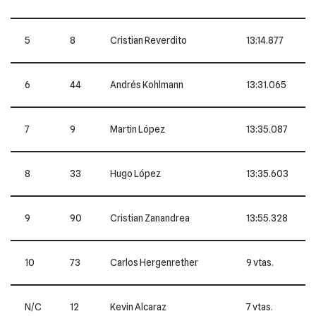
5
8
Cristian Reverdito
13:14.877
6
44
Andrés Kohlmann
13:31.065
7
9
Martin López
13:35.087
8
33
Hugo López
13:35.603
9
90
Cristian Zanandrea
13:55.328
10
73
Carlos Hergenrether
9 vtas.
N/C
12
Kevin Alcaraz
7 vtas.