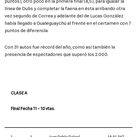
puntos), otro poco en la primera final (4,5), para igualar la
línea de Dubs y completar la faena en ésta arribando otra
vez segundo de Correa y adelante del de Lucas González
había llegado a Gualeguaychú al frente en el certamen con 7
puntos de diferencia.
Con 31 autos fue récord del año, como así también la
presencia de espectadores que superó los 2.000.
CLASE A
Final Fecha 11 – 10 vtas.
1
1
Juan Pablo Dalcol
14:41.367