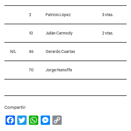
2
Patricio López
3 vtas.
10
Julián Carmody
2 vtas.
N/L
46
Gerardo Cuartas
70
Jorge Humoffe
Compartir:
F
T
W
M
C
a
w
h
e
o