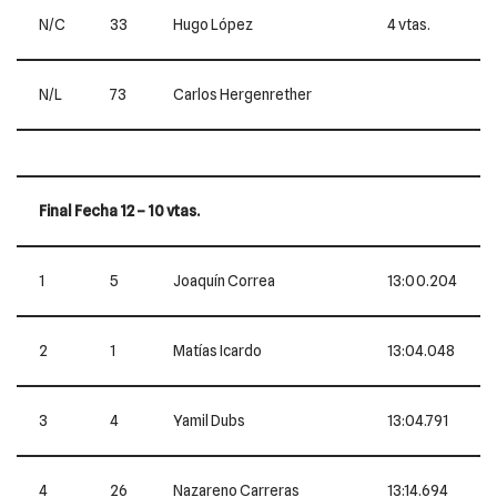
N/C
33
Hugo López
4 vtas.
N/L
73
Carlos Hergenrether
Final Fecha 12 – 10 vtas.
1
5
Joaquín Correa
13:00.204
2
1
Matías Icardo
13:04.048
3
4
Yamil Dubs
13:04.791
4
26
Nazareno Carreras
13:14.694