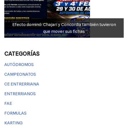
to dominó: Chajarí y Concordia también tuvieron
JP Maín, 
que mover sus fichas
CATEGORÍAS
AUTÓDROMOS
CAMPEONATOS
CE ENTRERRIANA
ENTRERRIANOS
FAE
FORMULAS
KARTING