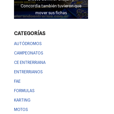
 que
entrerriano en las “100 Millas” del
El clima
TC 4000
Entre
CATEGORÍAS
AUTÓDROMOS
CAMPEONATOS
CE ENTRERRIANA
ENTRERRIANOS
FAE
FORMULAS
KARTING
MOTOS