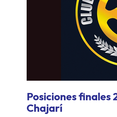
ASME a
exprés 
Posiciones finales
Chajarí