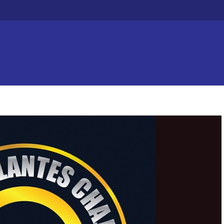
Efecto dominó: Chajarí 