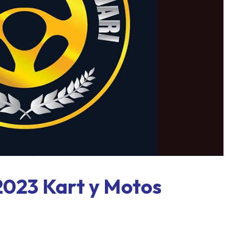
l límite: Paraná, formato
Concordia también tuvieron
y un domingo a todo o nada
mover sus fichas
 2023 Kart y Motos