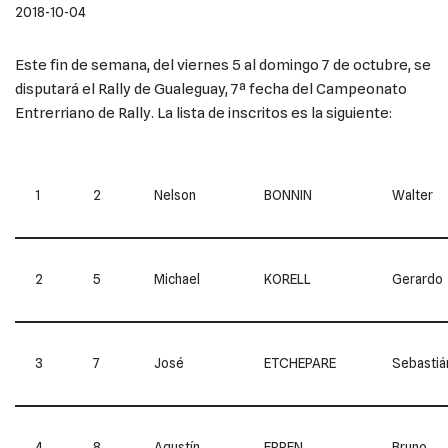
2018-10-04
Este fin de semana, del viernes 5 al domingo 7 de octubre, se
disputará el Rally de Gualeguay, 7ª fecha del Campeonato
Entrerriano de Rally. La lista de inscritos es la siguiente:
1
2
Nelson
BONNIN
Walter
2
5
Michael
KORELL
Gerardo
3
7
José
ETCHEPARE
Sebastiá
4
8
Agustín
ERPEN
Bruno