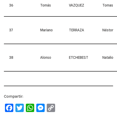
36
Tomás
VAZQUEZ
Tomas
37
Mariano
TERRAZA
Néstor
38
Alonso
ETCHEBEST
Natalio
Compartir:
F
T
W
M
C
a
w
h
e
o