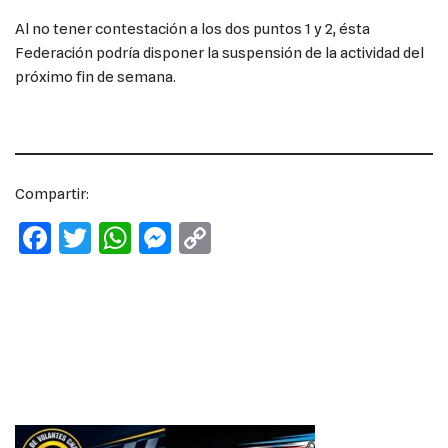
Al no tener contestación a los dos puntos 1 y 2, ésta
Federación podría disponer la suspensión de la actividad del
próximo fin de semana.
Compartir:
F
T
W
M
C
a
w
h
e
o
c
it
at
ss
p
e
te
s
e
y
b
r
A
n
Li
o
p
g
n
o
p
er
k