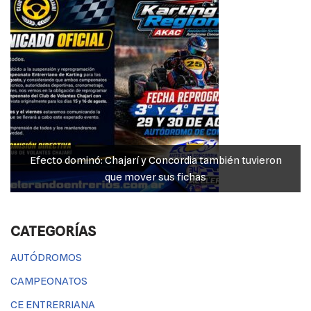
k
Efecto dominó: Chajarí y Concordia también tuvieron
que mover sus fichas
CATEGORÍAS
AUTÓDROMOS
CAMPEONATOS
CE ENTRERRIANA