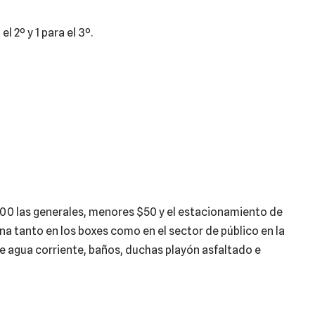
l 2º y 1 para el 3º.
200 las generales, menores $50 y el estacionamiento de
ina tanto en los boxes como en el sector de público en la
e agua corriente, baños, duchas playón asfaltado e