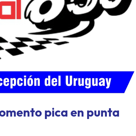
ASME al límite: Paraná, for
exprés y un domingo a todo o
momento pica en punta