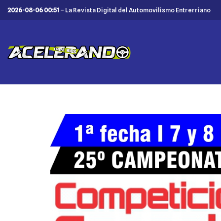
2026-08-06 00:51
– La Revista Digital del Automovilismo Entrerriano
Saltar
al
contenido