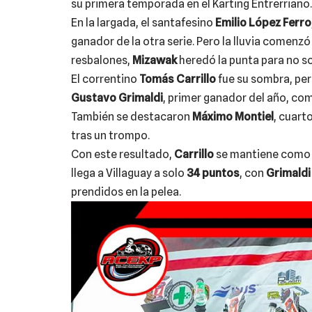
su primera temporada en el Karting Entrerriano.
En la largada, el santafesino
Emilio López Ferro
ganador de la otra serie. Pero la lluvia comenzó 
resbalones,
Mizawak
heredó la punta para no so
El correntino
Tomás Carrillo
fue su sombra, per
Gustavo Grimaldi
, primer ganador del año, co
También se destacaron
Máximo Montiel
, cuarto
tras un trompo.
Con este resultado,
Carrillo
se mantiene como 
llega a Villaguay a solo
34 puntos
, con
Grimaldi
prendidos en la pelea.