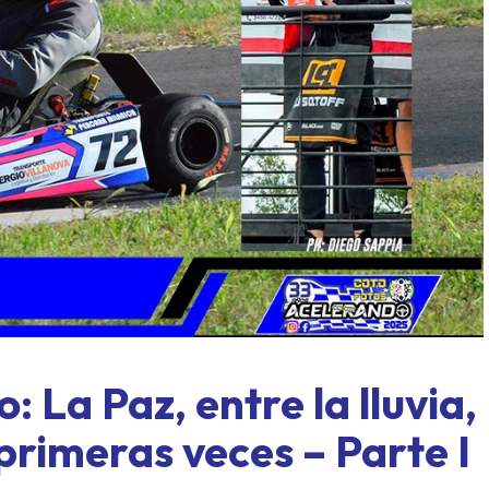
al límite: Paraná, formato
Concordia también tuviero
 y un domingo a todo o nada
mover sus fichas
: La Paz, entre la lluvia,
 primeras veces – Parte I