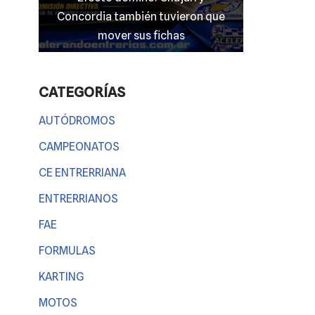
n que
entrerriano en las “100 Millas” del
El clim
TC 4000
Entr
CATEGORÍAS
AUTÓDROMOS
CAMPEONATOS
CE ENTRERRIANA
ENTRERRIANOS
FAE
FORMULAS
KARTING
MOTOS