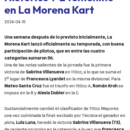
en La Morena Kart
2024-04-15
Una semana después de lo previsto inicialmente, La
Morena Kart lanzó oficialmente su temporada, con buena
participación de pilotos, que en entre las cuatro
categorías sumaron 56.
Una de las notas salientes de la jornada fue la primera
victoria de
Sabrina Villanueva
en 110cc, a lo que se suma el
2º lugar de
Francesca Lyardet
en la misma divisional. Para
Mateo Santa Cruz
fue el triunfo en 150cc A,
Román Kroh
se
impuso en la B y
Alexis Dobler
en la C.
Sustancialmente cambió el clasificador de 110cc Mayores
una vez culminada la final: excluido por Técnica el ganador en
pista,
Luis Luna
, heredó la victoria
Sabrina Villanueva (73)
,
de reciente irrupción en la categoría; a la vez que
Francesca