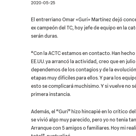
2020-05-25
El entrerriano Omar «Gurí» Martínez dejó conce
ex campeón del TC, hoy jefe de equipo en la cate
serán duras.
“Con la ACTC estamos en contacto. Han hecho un
EE.UU. ya arrancó la actividad, creo que en juli
dependemos de los contagios y de la evolución 
etapas muy difíciles para ellos. Y para los equ
esto se complicará muchísimo. Y si vuelve no s
primera instancia.
Además, el “Gurí” hizo hincapié en lo crítico 
se vivió algo muy parecido, pero yo no tenía ta
Arranque con 5 amigos o familiares. Hoy mi rea