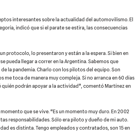
ptos interesantes sobre la actualidad del automovilismo. El
goría, indicó que si el parate se estira, las consecuencias
 protocolo, lo presentaron y están a la espera. Si bien en
o se pueda llegar a correr en la Argentina. Sabemos que
de la pandemia. Charlo con los pilotos del equipo. Son
ipos me toca de manera muy compleja. Si no arranca en 60 días
é quién podrán apoyar a la actividad”, comentó Martínez en
del momento que se vive. “Es un momento muy duro. En 2002
ntas responsabilidades. Sólo era piloto y dueño de mi auto.
lidad es distinta. Tengo empleados y contratados, son 15 en