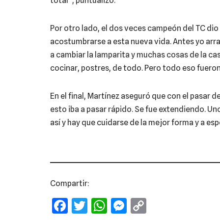
total”, puntualizó.
Por otro lado, el dos veces campeón del TC dio 
acostumbrarse a esta nueva vida. Antes yo arran
a cambiar la lamparita y muchas cosas de la ca
cocinar, postres, de todo. Pero todo eso fueron
En el final, Martínez aseguró que con el pasar
esto iba a pasar rápido. Se fue extendiendo. U
así y hay que cuidarse de la mejor forma y a es
Compartir:
F
T
W
M
C