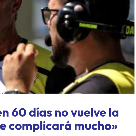
ASME al límite: Paraná, for
exprés y un domingo a todo o
en 60 días no vuelve la
 se complicará mucho»