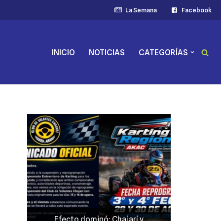
La Semana
Facebook
INICIO
NOTICIAS
CATEGORÍAS
Efecto dominó: Chajarí y
JP Maín,