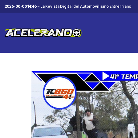
2026-08-08 14:46
– La Revista Digital del Automovilismo Entrerriano
Saltar
al
contenido