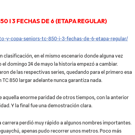
0 I 3 FECHAS DE 6 (ETAPA REGULAR)
o-y-copa-seniors-tc-850-i-3-fechas-de-6-etapa-regular/
en clasificación, en el mismo escenario donde alguna vez
ero el domingo 24 de mayo la historia empezó a cambiar.
ron de las respectivas series, quedando para el primero esa
n TC 850 largar adelante nunca garantiza nada.
e aquella enorme paridad de otros tiempos, con la anterior
ad. Y la final fue una demostración clara.
, la carrera perdió muy rápido a algunos nombres importantes.
leguaychú, apenas pudo recorrer unos metros. Poco más