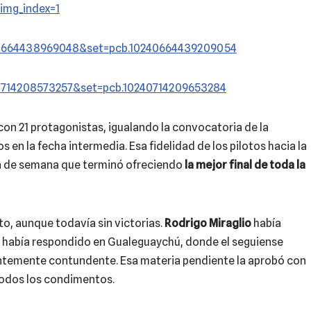
img_index=1
40664438969048&set=pcb.10240664439209054
0714208573257&set=pcb.10240714209653284
con 21 protagonistas, igualando la convocatoria de la
s en la fecha intermedia. Esa fidelidad de los pilotos hacia la
in de semana que terminó ofreciendo
la mejor final de toda la
o, aunque todavía sin victorias.
Rodrigo Miraglio
había
s había respondido en Gualeguaychú, donde el seguiense
cientemente contundente. Esa materia pendiente la aprobó con
todos los condimentos.