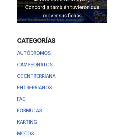
on que
entrerriano en las “100 Millas” del
El clim
TC 4000
Entr
CATEGORÍAS
AUTÓDROMOS
CAMPEONATOS
CE ENTRERRIANA
ENTRERRIANOS
FAE
FORMULAS
KARTING
MOTOS