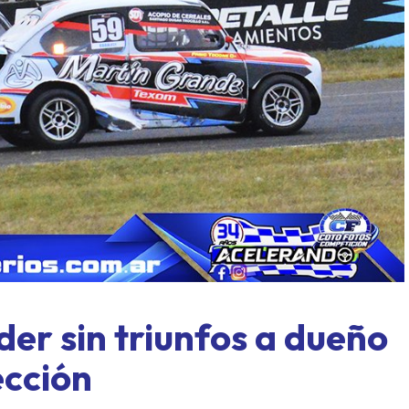
 al límite: Paraná, formato
Concordia también tuvier
 y un domingo a todo o nada
mover sus fichas
der sin triunfos a dueño
ección