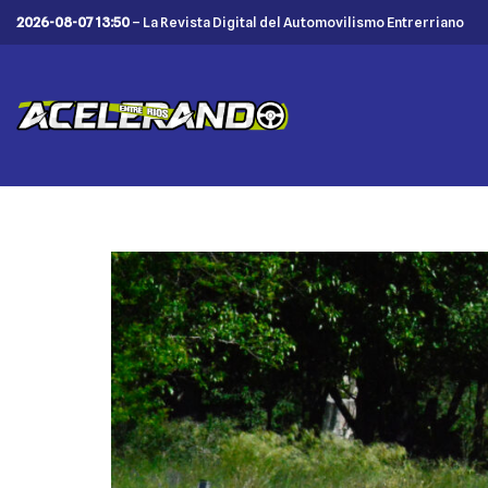
2026-08-07 13:50
– La Revista Digital del Automovilismo Entrerriano
Saltar
al
contenido