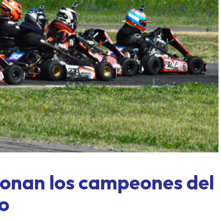
ASME al límite: Paraná, for
exprés y un domingo a todo o
ronan los campeones del
o