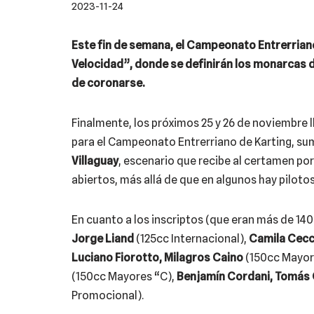
2023-11-24
Este fin de semana, el Campeonato Entrerriano
Velocidad”, donde se definirán los monarcas 
de coronarse.
Finalmente, los próximos 25 y 26 de noviembre 
para el Campeonato Entrerriano de Karting, sum
Villaguay
, escenario que recibe al certamen po
abiertos, más allá de que en algunos hay piloto
En cuanto a los inscriptos (que eran más de 140
Jorge Liand
(125cc Internacional),
Camila Cecc
Luciano Fiorotto, Milagros Caino
(150cc Mayor
(150cc Mayores “C),
Benjamín Cordani, Tomás C
Promocional).