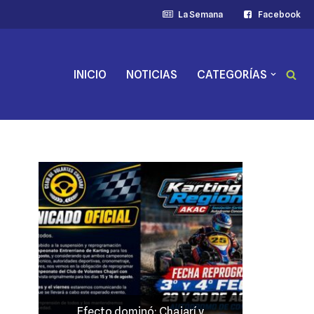
La Semana
Facebook
INICIO
NOTICIAS
CATEGORÍAS
Efecto dominó: Chajarí y
JP Maín,