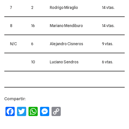
7
2
Rodrigo Miraglio
14 vtas.
8
16
Mariano Mendiburo
14 vtas.
N/C
6
Alejandro Cisneros
9 vtas.
10
Luciano Sendros
6 vtas.
Compartir:
F
T
W
M
C
a
w
h
e
o