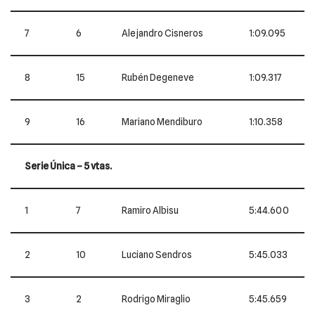
7
6
Alejandro Cisneros
1:09.095
8
15
Rubén Degeneve
1:09.317
9
16
Mariano Mendiburo
1:10.358
Serie Única – 5 vtas.
1
7
Ramiro Albisu
5:44.600
2
10
Luciano Sendros
5:45.033
3
2
Rodrigo Miraglio
5:45.659