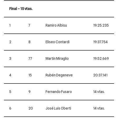
Final – 15 vtas.
1
7
Ramiro Albisu
19:25.235
2
8
Eliseo Contardi
19:37.754
3
77
Martín Miraglio
19:52.669
4
15
Rubén Degeneve
20:37.141
5
9
Fernando Fusaro
14 vtas.
6
20
José Luis Oberti
14 vtas.