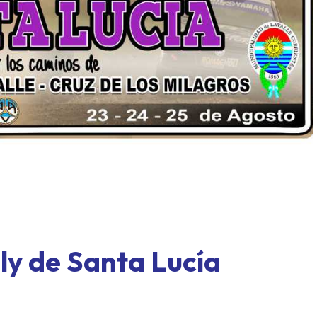
ASME al límite: Paraná, for
exprés y un domingo a todo o
lly de Santa Lucía