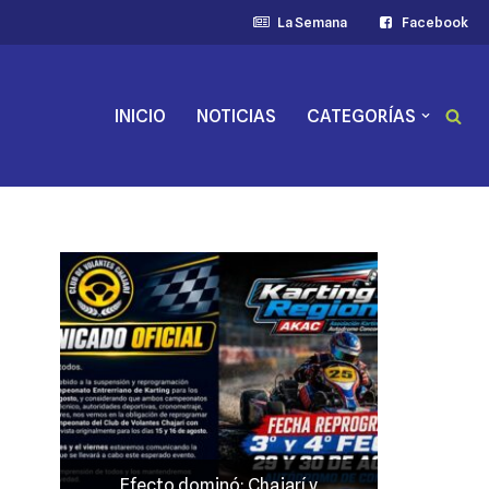
La Semana
Facebook
INICIO
NOTICIAS
CATEGORÍAS
Efecto dominó: Chajarí y
JP Maín,