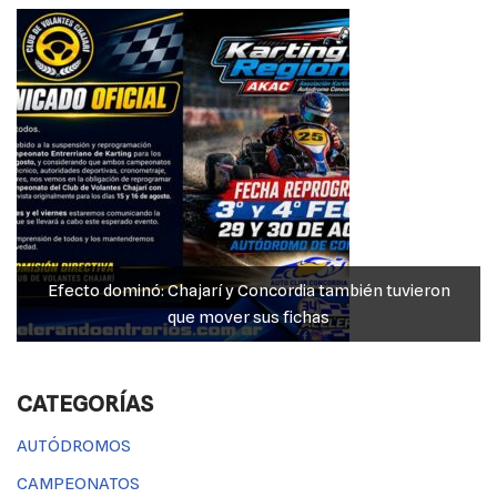
o
p
er
k
k
Efecto dominó: Chajarí y Concordia también tuvieron
que mover sus fichas
CATEGORÍAS
AUTÓDROMOS
CAMPEONATOS