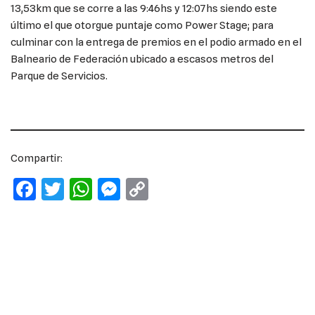
13,53km que se corre a las 9:46hs y 12:07hs siendo este
último el que otorgue puntaje como Power Stage; para
culminar con la entrega de premios en el podio armado en el
Balneario de Federación ubicado a escasos metros del
Parque de Servicios.
Compartir:
F
T
W
M
C
a
w
h
e
o
c
it
at
ss
p
e
te
s
e
y
b
r
A
n
Li
o
p
g
n