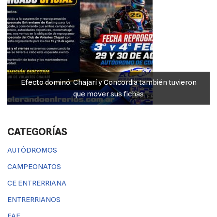
arí y Concordia también tuvieron
JP Maín, el más fuerte a
mover sus fichas
Millas”
CATEGORÍAS
AUTÓDROMOS
CAMPEONATOS
CE ENTRERRIANA
ENTRERRIANOS
FAE