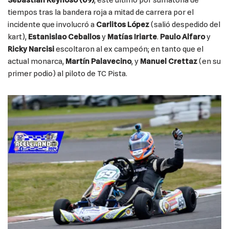
Sebastián Reynoso (69)
, este último por sumatoria de
tiempos tras la bandera roja a mitad de carrera por el
incidente que involucró a
Carlitos López
(salió despedido del
kart),
Estanislao Ceballos
y
Matías Iriarte
.
Paulo Alfaro
y
Ricky Narcisi
escoltaron al ex campeón; en tanto que el
actual monarca,
Martín Palavecino
, y
Manuel Crettaz
(en su
primer podio) al piloto de TC Pista.