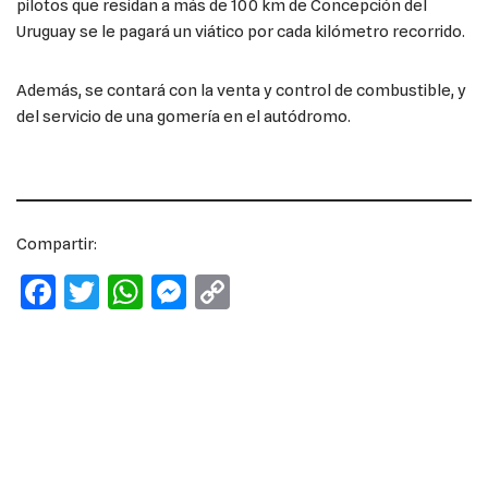
pilotos que residan a más de 100 km de Concepción del
Uruguay se le pagará un viático por cada kilómetro recorrido.
Además, se contará con la venta y control de combustible, y
del servicio de una gomería en el autódromo.
Compartir:
F
T
W
M
C
a
w
h
e
o
c
it
at
ss
p
e
te
s
e
y
b
r
A
n
Li
o
p
g
n