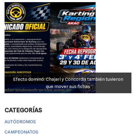
o
p
er
k
k
Efecto dominó: Chajarí y Concordia también tuvieron
que mover sus fichas
CATEGORÍAS
AUTÓDROMOS
CAMPEONATOS