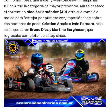
Con 13 hombres, una mujer y —entonces— 14 máquinas,
150cc A fue la categoría de mayor presencia. Allí se destacó
el correntino
Nicolás Fernández (49)
, otro que rompió el
molde para festejar por primera vez, imponiéndose sobre
dos nombres de peso:
Cristian Arosio e Iván Percara
. Más
atrás quedaron
Bruno Díaz
y
Martina Borghesan
, que
regresaba completando el top cinco.