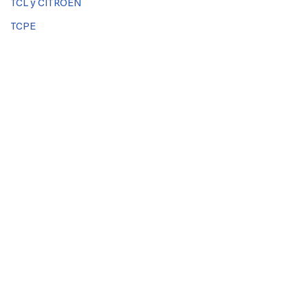
TCL y CITROEN
TCPE