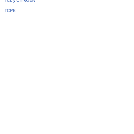
TCL y CITROEN
TCPE