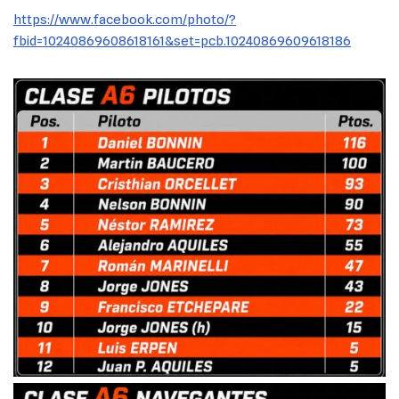
https://www.facebook.com/photo/?
fbid=10240869608618161&set=pcb.10240869609618186