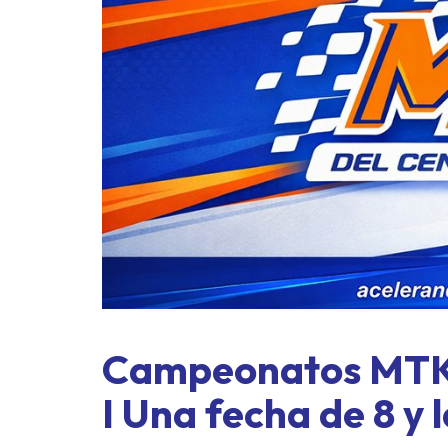
ASME a
exprés 
Campeonatos MTK 
I Una fecha de 8 y 