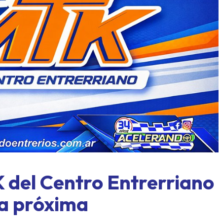
l límite: Paraná, formato
Concordia también tuviero
y un domingo a todo o nada
mover sus fichas
del Centro Entrerriano
la próxima