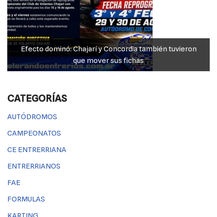
JP Maín, el más fuerte acento entrerriano en las “100
Millas” del TC 4000
CATEGORÍAS
AUTÓDROMOS
CAMPEONATOS
CE ENTRERRIANA
ENTRERRIANOS
FAE
FORMULAS
KARTING