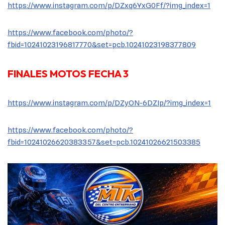
https://www.instagram.com/p/DZxq6YxG0Ff/?img_index=1
https://www.facebook.com/photo/?
fbid=10241023196817770&set=pcb.10241023198377809
FINALES MOTOS FECHA 3
https://www.instagram.com/p/DZyON-6DZIp/?img_index=1
https://www.facebook.com/photo/?
fbid=10241026620383357&set=pcb.10241026621503385