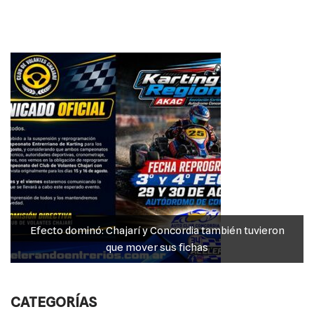
b
r
A
n
Li
o
p
g
n
o
p
er
k
k
Efecto dominó: Chajarí y Concordia también tuvieron
que mover sus fichas
CATEGORÍAS