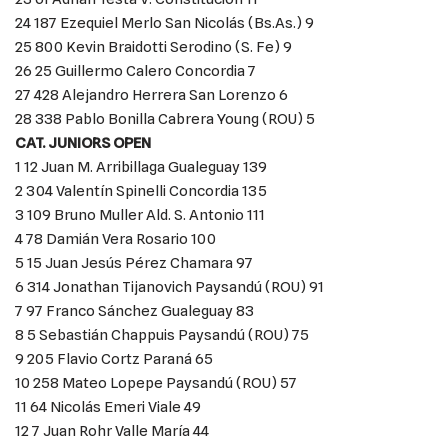
24 187 Ezequiel Merlo San Nicolás (Bs.As.) 9
25 800 Kevin Braidotti Serodino (S. Fe) 9
26 25 Guillermo Calero Concordia 7
27 428 Alejandro Herrera San Lorenzo 6
28 338 Pablo Bonilla Cabrera Young (ROU) 5
CAT. JUNIORS OPEN
1 12 Juan M. Arribillaga Gualeguay 139
2 304 Valentín Spinelli Concordia 135
3 109 Bruno Muller Ald. S. Antonio 111
4 78 Damián Vera Rosario 100
5 15 Juan Jesús Pérez Chamara 97
6 314 Jonathan Tijanovich Paysandú (ROU) 91
7 97 Franco Sánchez Gualeguay 83
8 5 Sebastián Chappuis Paysandú (ROU) 75
9 205 Flavio Cortz Paraná 65
10 258 Mateo Lopepe Paysandú (ROU) 57
11 64 Nicolás Emeri Viale 49
12 7 Juan Rohr Valle María 44