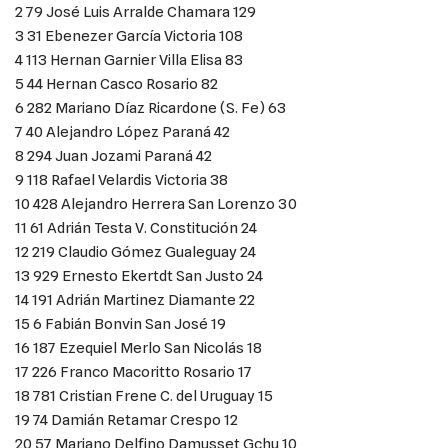
2 79 José Luis Arralde Chamara 129
3 31 Ebenezer García Victoria 108
4 113 Hernan Garnier Villa Elisa 83
5 44 Hernan Casco Rosario 82
6 282 Mariano Díaz Ricardone (S. Fe) 63
7 40 Alejandro López Paraná 42
8 294 Juan Jozami Paraná 42
9 118 Rafael Velardis Victoria 38
10 428 Alejandro Herrera San Lorenzo 30
11 61 Adrián Testa V. Constitución 24
12 219 Claudio Gómez Gualeguay 24
13 929 Ernesto Ekertdt San Justo 24
14 191 Adrián Martinez Diamante 22
15 6 Fabián Bonvin San José 19
16 187 Ezequiel Merlo San Nicolás 18
17 226 Franco Macoritto Rosario 17
18 781 Cristian Frene C. del Uruguay 15
19 74 Damián Retamar Crespo 12
20 57 Mariano Delfino Damusset Gchu 10