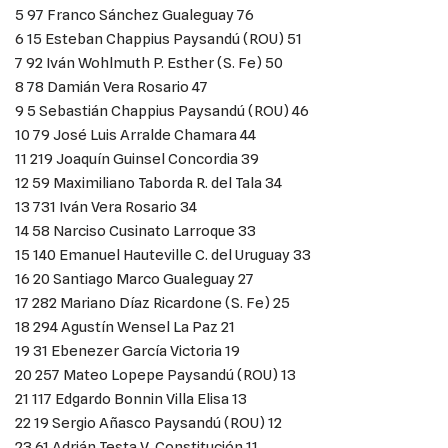
5 97 Franco Sánchez Gualeguay 76
6 15 Esteban Chappius Paysandú (ROU) 51
7 92 Iván Wohlmuth P. Esther (S. Fe) 50
8 78 Damián Vera Rosario 47
9 5 Sebastián Chappius Paysandú (ROU) 46
10 79 José Luis Arralde Chamara 44
11 219 Joaquín Guinsel Concordia 39
12 59 Maximiliano Taborda R. del Tala 34
13 731 Iván Vera Rosario 34
14 58 Narciso Cusinato Larroque 33
15 140 Emanuel Hauteville C. del Uruguay 33
16 20 Santiago Marco Gualeguay 27
17 282 Mariano Díaz Ricardone (S. Fe) 25
18 294 Agustín Wensel La Paz 21
19 31 Ebenezer García Victoria 19
20 257 Mateo Lopepe Paysandú (ROU) 13
21 117 Edgardo Bonnin Villa Elisa 13
22 19 Sergio Añasco Paysandú (ROU) 12
23 61 Adrián Testa V. Constitución 11