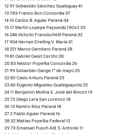
12 97 Sebastián Sánchez Gualeguay 41
13 783 Franco Bon Concordia 37
14 16 Carlos B. Aguiar Paraná 34
15 17 Martin Lopepe Paysandú (ROU) 33
16 244 Victorio Francischelli Paraná 32
17 904 Hernan Dreiling V. María 31
18 221 Marco Gambaro Paraná 28
19 81 Gabriel Geist Cerrito 28
20 83 Néstor Popelka Concordia 26
21 99 Sebastián Gange 1° de mayo 25
22 80 Casio Arburu Paraná 23
23 40 Eugenio Migueles Gualeguaychú 22
24 11 Benjamín Molina S. José del Rincon 19
25 72 Diego Lera San Lorenzo 18
26 13 Ramiro Ríos Paraná 18
27 2 Pablo Aguiar Paraná 16
28 32 Matías Popelka Federal 12
29 73 Emanuel Pusch Ald. S. Antonio 11