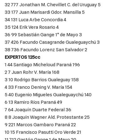
32 777 Jonathan M. Chevillet C. del Uruguay 5
33 177 Juan Marisardi Gdor. Mansilla 5
34 131 Luca Arbe Concordia 4
35 124 Erik Vera Rosario 4
36 99 Sebastián Gange 1° de Mayo 3
37 426 Facundo Casagrande Gualeguaychú 3
38 736 Facundo Lorenz San Salvador 2
EXPERTOS 125cc
1 44 Santiago Micheloud Paraná 196
2 7 Juan Rohr V. María 168
3 10 Rodrigo Barrios Gualeguay 158
4 33 Franco Dening V. María 154
5 40 Eugenio Migueles Gualeguaychú 140
6 13 Ramiro Ríos Paraná 49
7 64 Joaquín Duarte Federal 36
8 8 Joaquín Wagner Ald. Protestante 25
9 221 Marcos Gambaro Paraná 22
10 15 Francisco Pasutti Oro Verde 21
11 712 Gastón Gange 1 de Mayo 20