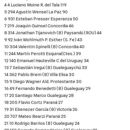
4 4 Luciano Moine R. del Tala 119
5 294 Agustín Wensel La Paz 90
6 931 Esteban Presser Esperanza 50
7 219 Joaquín Guinsel Concordia 46
8 314 Jonathan Tijanovich (B) Paysandú (ROU) 44
9 92 Iván Wohlmuth P. Esther (S. Fe) 43
10 304 Valentín Spinelli (B) Concordia 40
11 244 Martín Perotti Esquina(Ctes.) 39
12 140 Emanuel Hauteville C del Uruguay 34
13 7 Sebastián Iregui (B) Gualeguaychú 33
14 362 Pablo Brem (B) Villa Elisa 30
15 9 Diego Wagner Ald. Protestante 30
16 49 Fernando Benedetti (B) Gualeguay 29
17 20 Santiago Marco Gualeguay 28
18 205 Flavio Cortz Paraná 27
19 31 Ebenezer García (B) Victoria 26
20 707 Mateo Bearzi Paraná 25
21 10 Rodrigo Barrios (B) Gualeguay 24