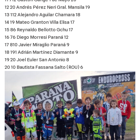
12 20 Andrés Pérez Neri Gral. Mansila 19
13 112 Alejandro Aguilar Chamara 18
14 19 Mateo Granton Villa Elisa 17
15 86 Reynaldo Bellotto Gchu 17
16 76 Diego Morresi Paraná 12
17 810 Javier Miraglio Paraná 9
18 191 Adrián Martínez Diamante 9
19 20 Joel Euler San Antonio 8
20 10 Bautista Fassana Salto (ROU) 6