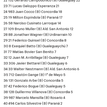
22 152 Gerardo Campodónico (B) Gualeguay 22
23 71 Lucas Galoppo Esperanza 21
24 983 Juan Cocco (B) Concordia 18
25 19 Milton Espíndola (B) Paraná 17
26 58 Narciso Cusinato Larroque 14
27 109 Bruno Muller (B) Ald. San Antonio 12
28 88 Jonathan Wagner (B) Urdinarrain 10
29 21 Federico Guinsel (B) Concordia 8
30 8 Exequiel Batto (B) Gualeguaychú 7
31 77 Matías Bovier San Benito 7
32 12 Juan M. Arribillaga (B) Gualeguay 7
33 306 Javier Bettarel (B) Gualeguay 6
34 33 Walter Nestmann (B) Ald. San Antonio 6
35 712 Gastón Gange (B) 1° de Mayo 5
36 131 Gonzalo Arbe (B) Concordia 5
37 42 Federico Bogue (B) Gualeguay 5
38 128 Guillermo Villanova (B) Concordia 5
39 987 Marcelo Mansilla (B) Rosario 4
40 494 Carlos Silvestre (B) Paraná 2