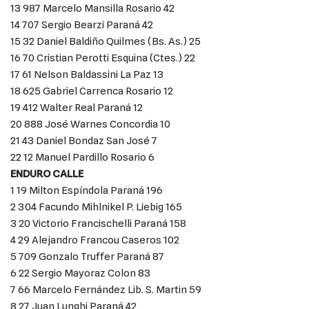
13 987 Marcelo Mansilla Rosario 42
14 707 Sergio Bearzi Paraná 42
15 32 Daniel Baldiño Quilmes (Bs. As.) 25
16 70 Cristian Perotti Esquina (Ctes.) 22
17 61 Nelson Baldassini La Paz 13
18 625 Gabriel Carrenca Rosario 12
19 412 Walter Real Paraná 12
20 888 José Warnes Concordia 10
21 43 Daniel Bondaz San José 7
22 12 Manuel Pardillo Rosario 6
ENDURO CALLE
1 19 Milton Espíndola Paraná 196
2 304 Facundo Mihlnikel P. Liebig 165
3 20 Victorio Francischelli Paraná 158
4 29 Alejandro Francou Caseros 102
5 709 Gonzalo Truffer Paraná 87
6 22 Sergio Mayoraz Colon 83
7 66 Marcelo Fernández Lib. S. Martin 59
8 27 Juan Lunghi Paraná 42