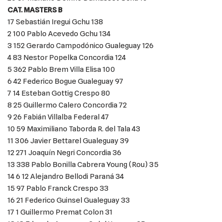
CAT. MASTERS B
17 Sebastián Iregui Gchu 138
2 100 Pablo Acevedo Gchu 134
3 152 Gerardo Campodónico Gualeguay 126
4 83 Nestor Popelka Concordia 124
5 362 Pablo Brem Villa Elisa 100
6 42 Federico Bogue Gualeguay 97
7 14 Esteban Gottig Crespo 80
8 25 Guillermo Calero Concordia 72
9 26 Fabián Villalba Federal 47
10 59 Maximiliano Taborda R. del Tala 43
11 306 Javier Bettarel Gualeguay 39
12 271 Joaquín Negri Concordia 36
13 338 Pablo Bonilla Cabrera Young (Rou) 35
14 6 12 Alejandro Bellodi Paraná 34
15 97 Pablo Franck Crespo 33
16 21 Federico Guinsel Gualeguay 33
17 1 Guillermo Premat Colon 31