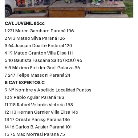
CAT. JUVENIL 85cc
1 221 Marco Gambaro Paraná 196
2 913 Mateo Silva Paraná 126
3 64 Joaquín Duarte Federal 120
4 19 Mateo Granton Villa Elisa 111
5 10 Bautista Fassana Salto (ROU) 96
6 5 Máximo Firtzler Gral. Galarza 36
7 247 Felipe Massoni Paraná 24
8 CAT EXPERTOS C
9 Nº Nombre y Apellido Localidad Puntos
10 2 Pablo Aguiar Paraná 183
11 118 Rafael Velardis Victoria 153
12 113 Hernan Garnier Villa Elisa 146
13 17 Oreste Panisg Paraná 136
14 16 Carlos B. Aguiar Paraná 101
15 76 Max Morresi Paraná 75