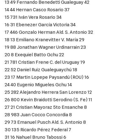
13 49 Fernando Benedetti Gualeguay 42
14 44 Hernan Casco Rosario 37
15 731 Iván Vera Rosario 34
16 31 Ebenezer García Victoria 34
17 446 Gonzalo Herman Ald. S. Antonio 32
18 13 Emiliano Kranevitter V. María 29
19 88 Jonathan Wagner Urdinarrain 23
20 8 Exequiel Batto Gchu 22
21 781 Cristian Frene C. del Uruguay 19
22 52 Daniel Ruiz Gualeguaychú 18
23 17 Martin Lopepe Paysandú (ROU) 16
24 40 Eugenio Migueles Gchu 14
25 282 Alejandro Herrera San Lorenzo 12
26 800 Kevin Braidotti Serodino (S. Fe) 11
27 21 Cristian Mayoraz 5to Ensanche 8
28 983 Juan Cocco Concordia 8
29 73 Emanuel Pusch Ald. S. Antonio 8
30 135 Ricardo Pérez Federal 7
31 16 Nahuel Bruno Tabossi 6