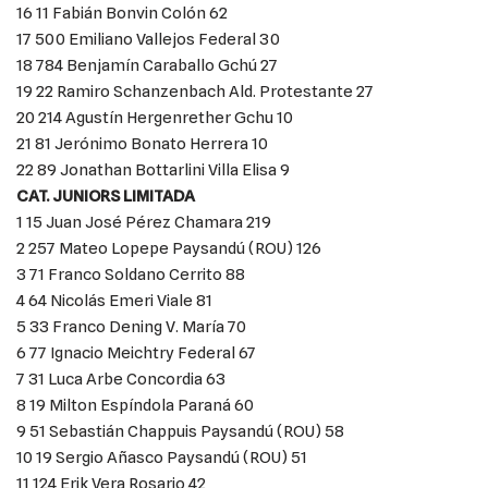
16 11 Fabián Bonvin Colón 62
17 500 Emiliano Vallejos Federal 30
18 784 Benjamín Caraballo Gchú 27
19 22 Ramiro Schanzenbach Ald. Protestante 27
20 214 Agustín Hergenrether Gchu 10
21 81 Jerónimo Bonato Herrera 10
22 89 Jonathan Bottarlini Villa Elisa 9
CAT. JUNIORS LIMITADA
1 15 Juan José Pérez Chamara 219
2 257 Mateo Lopepe Paysandú (ROU) 126
3 71 Franco Soldano Cerrito 88
4 64 Nicolás Emeri Viale 81
5 33 Franco Dening V. María 70
6 77 Ignacio Meichtry Federal 67
7 31 Luca Arbe Concordia 63
8 19 Milton Espíndola Paraná 60
9 51 Sebastián Chappuis Paysandú (ROU) 58
10 19 Sergio Añasco Paysandú (ROU) 51
11 124 Erik Vera Rosario 42