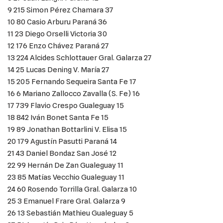
9 215 Simon Pérez Chamara 37
10 80 Casio Arburu Paraná 36
11 23 Diego Orselli Victoria 30
12 176 Enzo Chávez Paraná 27
13 224 Alcides Schlottauer Gral. Galarza 27
14 25 Lucas Dening V. María 27
15 205 Fernando Sequeira Santa Fe 17
16 6 Mariano Zallocco Zavalla (S. Fe) 16
17 739 Flavio Crespo Gualeguay 15
18 842 Iván Bonet Santa Fe 15
19 89 Jonathan Bottarlini V. Elisa 15
20 179 Agustín Pasutti Paraná 14
21 43 Daniel Bondaz San José 12
22 99 Hernán De Zan Gualeguay 11
23 85 Matías Vecchio Gualeguay 11
24 60 Rosendo Torrilla Gral. Galarza 10
25 3 Emanuel Frare Gral. Galarza 9
26 13 Sebastián Mathieu Gualeguay 5