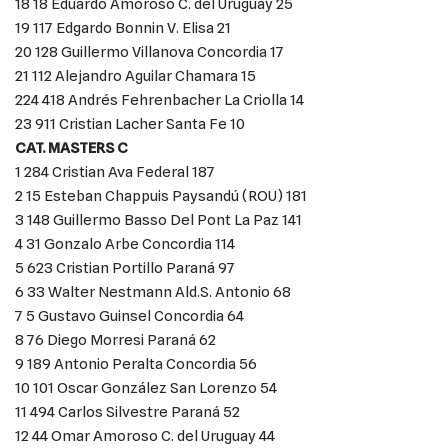
18 18 Eduardo Amoroso C. del Uruguay 25
19 117 Edgardo Bonnin V. Elisa 21
20 128 Guillermo Villanova Concordia 17
21 112 Alejandro Aguilar Chamara 15
224 418 Andrés Fehrenbacher La Criolla 14
23 911 Cristian Lacher Santa Fe 10
CAT. MASTERS C
1 284 Cristian Ava Federal 187
2 15 Esteban Chappuis Paysandú (ROU) 181
3 148 Guillermo Basso Del Pont La Paz 141
4 31 Gonzalo Arbe Concordia 114
5 623 Cristian Portillo Paraná 97
6 33 Walter Nestmann Ald.S. Antonio 68
7 5 Gustavo Guinsel Concordia 64
8 76 Diego Morresi Paraná 62
9 189 Antonio Peralta Concordia 56
10 101 Oscar González San Lorenzo 54
11 494 Carlos Silvestre Paraná 52
12 44 Omar Amoroso C. del Uruguay 44