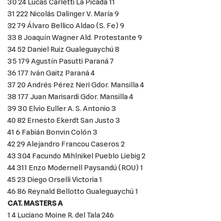
30 24 Lucas Carletti La Picada 11
31 222 Nicolás Dalinger V. María 9
32 79 Álvaro Bellico Aldao (S. Fe) 9
33 8 Joaquín Wagner Ald. Protestante 9
34 52 Daniel Ruiz Gualeguaychú 8
35 179 Agustín Pasutti Paraná 7
36 177 Iván Gaitz Paraná 4
37 20 Andrés Pérez Neri Gdor. Mansilla 4
38 177 Juan Marisardi Gdor. Mansilla 4
39 30 Elvio Euller A. S. Antonio 3
40 82 Ernesto Ekerdt San Justo 3
41 6 Fabián Bonvin Colón 3
42 29 Alejandro Francou Caseros 2
43 304 Facundo Mihlnikel Pueblo Liebig 2
44 311 Enzo Modernell Paysandú (ROU) 1
45 23 Diego Orselli Victoria 1
46 86 Reynald Bellotto Gualeguaychú 1
CAT. MASTERS A
1 4 Luciano Moine R. del Tala 246