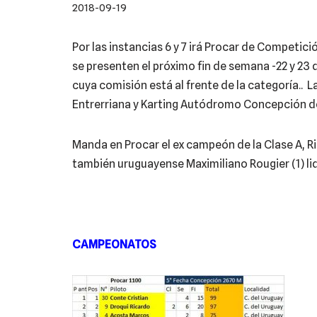
2018-09-19
Por las instancias 6 y 7 irá Procar de Competici
se presenten el próximo fin de semana -22 y 2
cuya comisión está al frente de la categoría..
Entrerriana y Karting Autódromo Concepción d
Manda en Procar el ex campeón de la Clase A, Ri
también uruguayense Maximiliano Rougier (1) lid
CAMPEONATOS