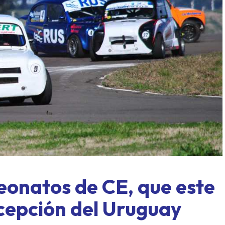
ASME al límite: Paraná, for
exprés y un domingo a todo o
eonatos de CE, que este
cepción del Uruguay