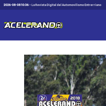
2026-08-08 10:36
– La Revista Digital del Automovilismo Entrerriano
Saltar
al
contenido