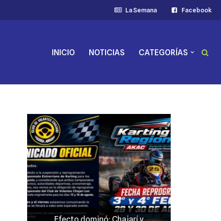
La Semana
Facebook
INICIO
NOTICIAS
CATEGORÍAS
Efecto dominó: Chajarí y
JP Maín,