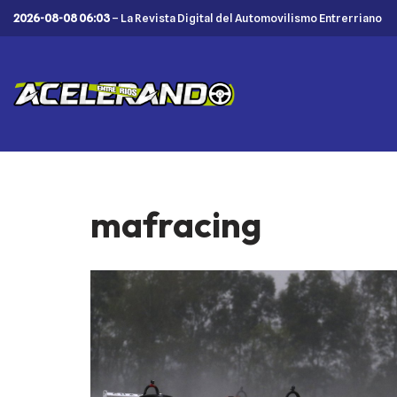
2026-08-08 06:03
– La Revista Digital del Automovilismo Entrerriano
Saltar
al
contenido
mafracing