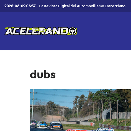
2026-08-09 06:57
– La Revista Digital del Automovilismo Entrerriano
Saltar
al
contenido
dubs